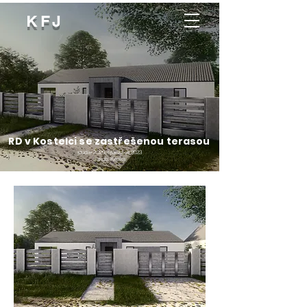
KFJ
RD v Kostelci se zastřešenou terasou
studie 2020, realizace 2023
Jakub Kepka