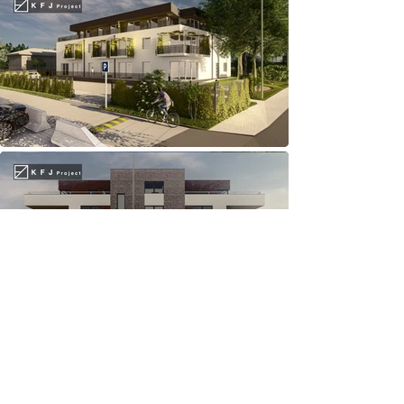
KFJ
projekční práce, realizace staveb, inženýrská činnost
+420 608 246 141
info@kfj.cz